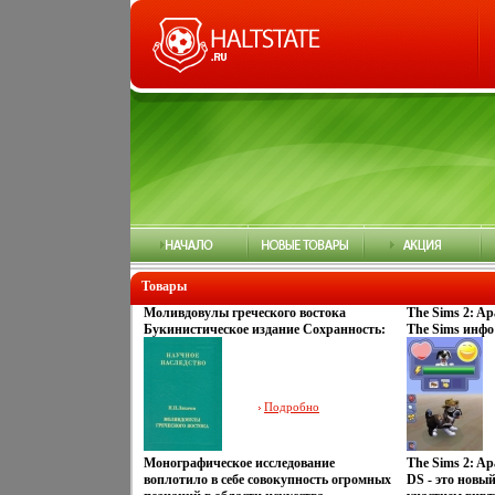
Товары
Моливдовулы греческого востока
The Sims 2: Ap
Букинистическое издание Сохранность:
The Sims инфо 
Отличная Издательство: Наука, 1991 г
Твердый переплет, 360 стр ISBN 5-02-
003881-4 Тираж: 2500 экз Формат:
70x100/16 (~167x236 мм) инфо 9727t.
Подробно
Монографическое исследование
The Sims 2: Ap
воплотило в себе совокупность огромных
DS - это новы