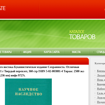
Категор
го востока Букинистическое издание Сохранность: Отличная
Крем
1 г Твердый переплет, 360 стр ISBN 5-02-003881-4 Тираж: 2500 экз
x236 мм) инфо 9727t.
Лосьо
Пена д
Конди
Набор
Соль 
Дезод
Подар