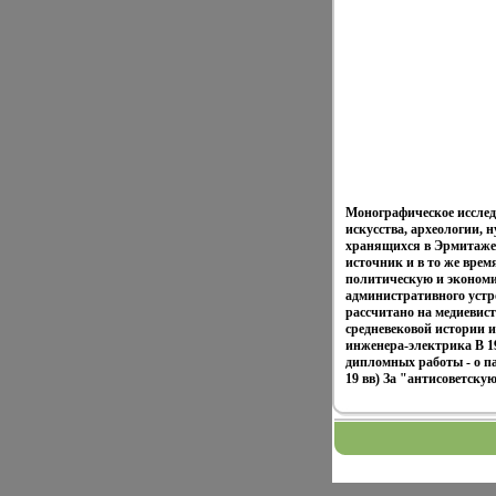
Монографическое исслед
искусства, археологии, 
хранящихся в Эрмитаже
источник и в то же вре
политическую и экономич
административного устр
рассчитано на медиевис
средневековой истории 
инженера-электрика В 1
дипломных работы - о па
19 вв) За "антисоветску