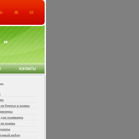
ии:
ы
ны
ля бритья и ванны
ционеры
 для маникюра
для ванны
оранты
очный набор