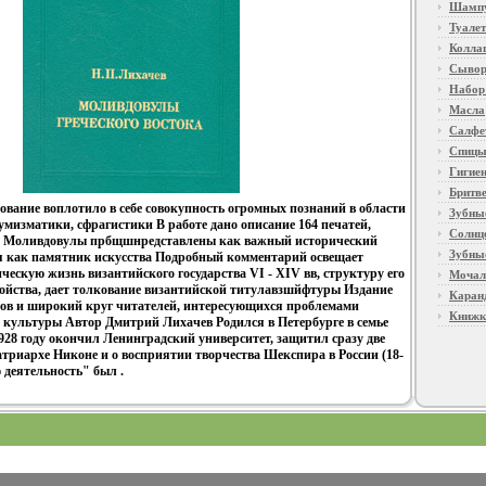
Шамп
Туалет
Колла
Сывор
Набор
Масла
Салфе
Спиц
Гигие
Бритв
ование воплотило в себе совокупность огромных познаний в области
Зубны
нумизматики, сфрагистики В работе дано описание 164 печатей,
Солнц
 Моливдовулы прбщшнредставлены как важный исторический
Зубны
мя как памятник искусства Подробный комментарий освещает
ескую жизнь византийского государства VI - XIV вв, структуру его
Мочал
ойства, дает толкование византийской титулавзшйфтуры Издание
Кара
тов и широкий круг читателей, интересующихся проблемами
Книжк
и культуры Автор Дмитрий Лихачев Родился в Петербурге в семье
928 году окончил Ленинградский университет, защитил сразу две
триархе Никоне и о восприятии творчества Шекспира в России (18-
ю деятельность" был .