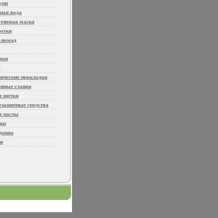
уни
ная вода
геновая маска
отки
 помад
тки
ы
нические прокладки
енные станки
е щетки
езащитные средства
е пасты
ки
ндашы
и