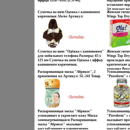
вффщв 3310->6101 (CA-44).
ощущение при 
оставляют вор
Jet придает в
Сумочка на шею Одежка с капюшоном
Женские гигие
впитываемость
коричневая Alwise Артикул:
Wings Top Dry 
гарантирует п
А-0000009970 инфо 1692u.
Производитель
косметическог
сертифицирова
Характеристи
хлопок Количе
упаковки: 28,5 
Подробно
Изготовитель:
сертифициров
Сумочка на шею "Одёжка с капюшоном"
Женские гигие
для мобильного телефона Размеры: 65 х
Wings Top Dry 
125 мм Сумочка на шею Одежка с вффыу
прокладки ан
капюшоном коричневая.
критические д
упаковке Верх
Распаривающая маска "Абрикос", 2
Успокаивающа
трехмерная се
применения мл Артикул: SL-241 Товар
"Purederm" с 
которая позво
сертифицирован инфо 4748q.
кожей вокруг 
поверхность в
инфо 3555q.
слой прокладк
длинноволокн
целлюлозы, о
Подробно
впитываемост
Толщина прокл
прокладки: 23
Распаривающая маска "Абрикос"
Успокаивающа
20 см х 19 см 
успокаивает и укрепляет кожу Маска
"Purederm" с
Россия Товар 
самонагревающаяся Распаривающая
оказывает про
маска "Абрикос" оказывает
успокаивающе
расслабляющее и одновременно
расслабляет, 