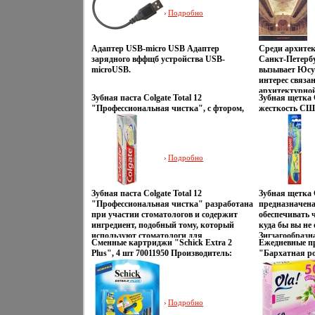
прыщей; увлажнение; смягчение и
борьба с появ
бумага, Цвет
Подробно
питание; борьба с признаками старения;
увлажнение; с
10641t.
программа по уходу за кожей вокруг глаз
с признаками 
Товар сертифицирован.
уходу за кожей
сертифициров
Адаптер USB-micro USB Адаптер
Среди архите
зарядного вффщб устройства USB-
Санкт-Петерб
microUSB.
вызывает Юсу
интерес связан
архитектурно
Зубная паста Colgate Total 12
Зубная щетка 
памятника Дв
"Профессиональная чистка", с фтором,
жесткость СШ
самобытный а
100 мл мл Производитель: Китай Товар
Товар сертифи
орибщчбфгина
сертифицирован инфо 13363q.
отражающих а
пристрастия п
протяжении с
Подробно
«Вейденфельд 
каталог «Заме
Европы» Прив
Зубная паста Colgate Total 12
Зубная щетка 
Юсуповского д
"Профессиональная чистка" разработана
предназначена
взчлкПетербур
при участии стоматологов и содержит
обеспечивать ч
известных в Р
ингредиент, подобный тому, который
куда бы вы не
используют стоматологи для
Зигзагообразн
Сменные картриджи "Schick Extra 2
Ежедневные пр
исключительно эффективной чистки
тщательно оч
Plus", 4 шт 70011950 Производитель:
"Бархатная ро
бхбъмзубов Colgate Total 12
пбхбязромежу
Германия Товар сертифицирован инфо
Производитель
"Профессиональная чистка" удаляет
компактно скл
6767q.
сертифицирова
зубной налет, чтобы зубы были гладкие,
могли взять ее
здоровые и блестящие Паста помогает:
защелкивающе
Предотвратить кариес зубов;
щетка надежно
Подробно
Предотвратить гингивит; Удалить зубной
щетинок Хара