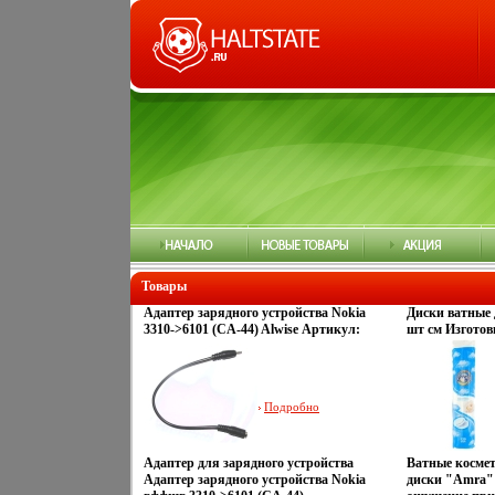
Товары
Адаптер зарядного устройства Nokia
Диски ватные 
3310->6101 (CA-44) Alwise Артикул:
шт см Изготов
А-0000010502 Предназначен для: Nokia
сертифицирова
6101, Nokia 6101, pink, Nokia 6101, white
инфо 6428o.
Подробно
Адаптер для зарядного устройства
Ватные космет
Адаптер зарядного устройства Nokia
диски "Amra"