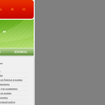
ии:
ы
ны
ля бритья и ванны
ционеры
 для маникюра
для ванны
оранты
очный набор