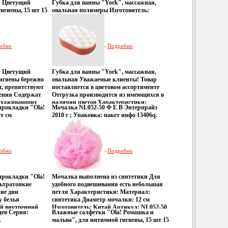
! Цветущий
Губка для ванны "York", массажная,
агирования,
анекдотов Эта книгабщцнт — плод
игиены, 15 шт 15
овальная полимеры Изготовитель:
бщцоеивляющих
бессонных ночей (дней) Великого и
 сертифицирован
Польша Артикул: 1101 инфо 13412q.
го синдрома,
Ужасного.
 сочетание
ействия,
и, восточная и
обно
Подробно
ьбе с раком и
о роли духовного
но
! Цветущий
Губка для ванны "York", массажная,
ялименении
игиены бережно
овальная Уважаемые клиенты! Товар
ды на практике
, препятствуют
поставляется в цветовом ассортименте
ые примеры и
ения Содержат
Отгрузка производится из имеющихся в
ьных с
 ухаживающих
наличии цветов Характеристики:
и, включая опыт
прокладки "Ola!
Мочалка NL052-50 Ф Е В Энтерпрайз
ваюбхвеют
Размер: 9,5 см х 13бхбьв,5 см х 4,5 см
ная медицина
шт см
2010 г ; Упаковка: пакет инфо 13406q.
е содержат
Материал: сложные полимеры
тана на широкий
ия Товар
 Количество
Изготовитель: Польша Артикул: 1101.
й Автор
708q.
ль: ЕС Товар
обно
Подробно
прокладки "Ola!
Мочалка выполнена из синтетики Для
льтратонкие
удобного подвешивания есть небольшая
ие дни
петля Характеристики: Материал:
у белья
синтетика Диаметр мочалки: 12 см
ый внутренний
Изготовитель: Китай Артикул: NL052-50
цев Серия:
Влажные салфетки "Ola! Ромашка и
ore В
Уважаемые клиентыбхбьб! Обращаем
.
мальва", для интимной гигиены, 15 шт 15
сованной
ваше внимание на возможные
Изготовитель: ЕС Товар сертифицирован