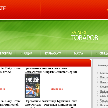
Категор
a! Daily Breeze
Грамматика английского языка
20 шт см
Самоучитель / English Grammar Серия:
Крем
Товар
Без репетитора инфо 7294u.
Лосьо
715q.
Пена д
Конди
обно
Подробно
Набор
Соль 
Дезод
a! Daily Breeze
Переводчик: Александр Курчаков Этот
анатомической
самоучитель - очередная книга в серии
Подар