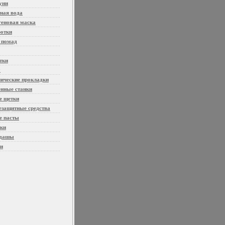
уни
ная вода
геновая маска
отки
 помад
тки
ы
нические прокладки
енные станки
е щетки
езащитные средства
е пасты
ки
ндашы
и