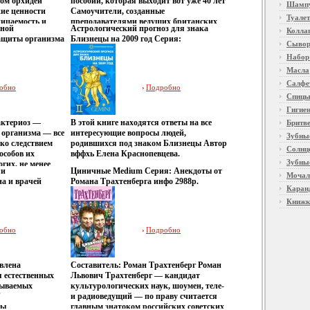
ом орхидеи
пособий, которая выходит вот уже 40 лет
Шамп
ие ценности
Самоучители, созданные
Туалет
ницаемость и
преподавателями ведущих британских
ьной
Астрологический прогноз для знака
Колла
лбхвжаой
университетов с участием
ащиты организма
Близнецы на 2009 год Серия:
нкого слоя
зарбщцээубежных коллег, помогут вам
Сывор
11u.
Астрологические прогнозы инфо 7666u.
Airlaid, а ее
быстро и надолго усвоить язык и
Набор
офобный
общаться на нем так же легко, как и его
Масла
 полиэтилен),
носители Автор Джон Шеперд John
яется
Shepheard.
Салфе
обно
Подробно
тики: Толщина
Спиц
ер упаковки: 15,5
Гигие
оизводитель:
актериоз —
В этой книге находятся ответы на все
Бритв
рован.
организма — все
интересующие вопросы людей,
Зубны
ко следствием
родившихся под знаком Близнецы Автор
Солнц
особов их
вффхь Елена Краснопевцева.
Зубны
гих, не менее
 и
Циничные Medium Серия: Анекдоты от
Это и
Мочал
а и врачей
Романа Трахтенберга инфо 2988p.
о-кишечного
Кара
инфо 7768u.
ды аллергии,
Книжк
астму и
экзема Из книги,
 вполне
обно
Подробно
знаете о
 и способах
а, а также о
авлена
Составитель: Роман Трахтенберг Роман
кции Автор
 естественных
Львович Трахтенберг — кандидат
зываемых
культурологических наук, шоумен, теле-
"
и радиоведущий — по праву считается
сы
главным знатоком российских советских