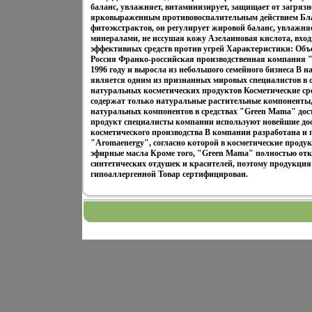
баланс, увлажняет, витаминизирует, защищает от загрязне
ярковыраженным противовоспалительным действием Бл
фитоэкстрактов, он регулирует жировой баланс, увлажня
минералами, не иссушая кожу Азелаиновая кислота, входя
эффективных средств против угрей Характеристики: Объе
Россия Франко-российская производственная компания 
1996 году и выросла из небольшого семейного бизнеса В
является одним из признанных мировых специалистов в о
натуральных косметических продуктов Косметические с
содержат только натуральные растительные компоненты
натуральных компонентов в средствах "Green Mama" дос
продукт специалисты компании используют новейшие до
косметического производства В компании разработана и 
"Aromaenergy", согласно которой в косметические прод
эфирные масла Кроме того, "Green Mama" полностью отк
синтетических отдушек и красителей, поэтому продукци
гипоаллергенной Товар сертифицирован.