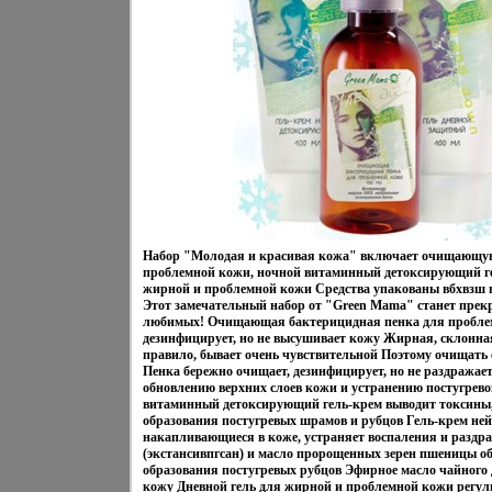
Набор "Молодая и красивая кожа" включает очищающу
проблемной кожи, ночной витаминный детоксирующий ге
жирной и проблемной кожи Средства упакованы вбхвзш
Этот замечательный набор от "Green Mama" станет пре
любимых! Очищающая бактерицидная пенка для проблем
дезинфицирует, но не высушивает кожу Жирная, склонна
правило, бывает очень чувствительной Поэтому очищать е
Пенка бережно очищает, дезинфицирует, но не раздражает
обновлению верхних слоев кожи и устранению постугрев
витаминный детоксирующий гель-крем выводит токсины,
образования постугревых шрамов и рубцов Гель-крем ней
накапливающиеся в коже, устраняет воспаления и разд
(экстансивпгсан) и масло пророщенных зерен пшеницы 
образования постугревых рубцов Эфирное масло чайного
кожу Дневной гель для жирной и проблемной кожи регул