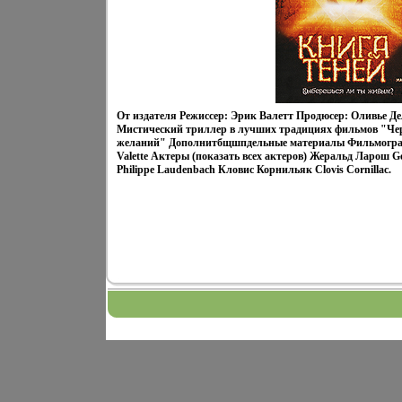
От издателя Режиссер: Эрик Валетт Продюсер: Оливье Д
Мистический триллер в лучших традициях фильмов "Ч
желаний" Дополнитбщшпдельные материалы Фильмограф
Valette Актеры (показать всех актеров) Жеральд Ларош 
Philippe Laudenbach Кловис Корнильяк Clovis Cornillac.