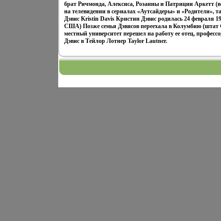
брат Ричмонда, Алексиса, Розанны и Патриции Аркетт (
на телевидении в сериалах «Аутсайдеры» и «Родители», т
Дэвис Kristin Davis Кристин Дэвис родилась 24 февраля 1
США) Позже семья Дэвисов переехала в Колумбию (штат 
местный университет перешел на работу ее отец, профес
Дэвис в Тейлор Лотнер Taylor Lautner.