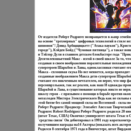
От издателя Роберт Родригес возвращается в жанр семейн
на основе "трехмерных" цифровых технологий в стиле не
шпионов"! Дэвид Арбщщвцкетт ("Атака пауков"), Кристи
городе"), Кэйден Бойд ("Чумовая пятница"), а также но
и Тэйлор Дули в главном детском блокбастере года "П
Десятилевзшыгтний Макс - изгой в своей школе За то, что 
создавая в своем воображении поразительные похождени
супергероев Шаркбоя и Лавы, одноклассники считают е
Макса - сплошная скука Но все меняется, когда приходят
созданные воображением Макса дети-супергерои Шаркбой
считают его никчемным мечтателем, он верит, что мир фа
персонврзльажи, так же реален, как наш И однажды прои
Шаркбой и Лава, в существование которых никто не вери
школу героя - с призывом о помощи в борьбе против око
мегазлодея Мистера Электрического Ведь как не сильны 
этой битве без самой мощной силы во Вселенной - силы в
Роберт Родригес Продюсер: Элизабет Авеллан Творческий
Родригес Robert Rodriguez Роберт Родригес родился 20 ию
(штат Техас, США) Окончил университет штата Техас в О
`средства связи` Он дебютировал в 1991 году короткоме
получившим награды на14 Актеры (показать всех актеров
Родился 8 сентября 1971 года в Винчестере, штат Вирдж