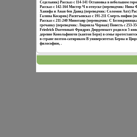
Седельник) Рассказ c 114-141 Остановка в небольшом го
Рассказ c 142-164 Мистер Ч в отпуске (переводчик: Нина Ф
Ханифа и Анан бен Давид (переводчик: Соломон Апт) Расс
Галина Косарик) Расвтъовсказ c 191-211 Смерть пифии (п
Рассказ c 211-240 Минотавр (переводчик: С Белокриницка
гречанку (переводчик: Людмила Черная) Повесть c 253-
Friedrich Durrenmatt Фридрих Дюрренматт родился 5 янв
деревне Конольфинген (кантон Берн) в семье протестантс
в стране поэтом-сатириком В университетах Берна и Цю
философию, .