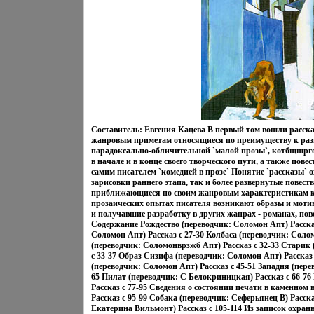
Составитель: Евгения Кацева В первый том вошли расск
жанровым приметам относящиеся по преимуществу к раз
парадоксально-обличительной `малой прозы`, котбщшрг
в начале и в конце своего творческого пути, а также пове
самим писателем `комедией в прозе` Понятие `рассказы` 
зарисовки раннего этапа, так и более развернутые повест
приближающиеся по своим жанровым характеристикам к
прозаических опытах писателя возникают образы и моти
и получавшие разработку в других жанрах - романах, пов
Содержание Рождество (переводчик: Соломон Апт) Рассказ
Соломон Апт) Рассказ c 27-30 Колбаса (переводчик: Солом
(переводчик: Соломонврзжб Апт) Рассказ c 32-33 Старик 
c 33-37 Образ Сизифа (переводчик: Соломон Апт) Рассказ 
(переводчик: Соломон Апт) Рассказ c 45-51 Западня (пере
65 Пилат (переводчик: С Белокриницкая) Рассказ c 66-76
Рассказ c 77-95 Сведения о состоянии печати в каменном
Рассказ c 95-99 Собака (переводчик: Сеферьянец В) Расска
Екатерина Вильмонт) Рассказ c 105-114 Из записок охра