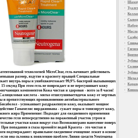
Шамп
Туалет
Колла
Сывор
Набор
Масла
Салфе
Спиц
Гигие
Бритв
Зубны
Солнц
атентованной технологией MicroClear, гель начинает действовать
Зубны
 уменьшая размер, вздутие и красноту прыщей Специальные
Мочал
икает внутрь поры и унибхвжвчтожает 99,9% бактерий вызывающих
Кара
15 секунд При этом гель не повреждает и не пересушивает кожу
Книжк
ягчающих компонентов Кожа чистая и здоровая - всего за 8 часов!
Салициловая кислота - мягко отшелушиваетвдочж кожу от мертвых
ры и препятствующих проникновению антибактериального
Бисаболол - успокаивает раздраженную кожу, оказывает мощное
действие Гамамелис вирджиниана - сужает поры и тонизирует кожу,
жного жира Применение: Подходит для ежедневного применения
ичество геля непосредственно на пораженный участок утром и
ительные участки кожи вокруг глаз Возможвпграно нанесение поверх
При попадании в глаза промойте водой Красота - это чистая и
оги подтверждают: правильное ежедневное очищение лежит в основе
 если она склонна к появлению проблем Линия средств Neutrogena