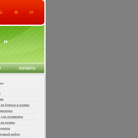
ии:
ы
ны
ля бритья и ванны
ционеры
 для маникюра
для ванны
оранты
очный набор