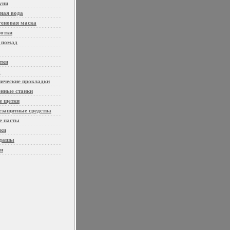
уни
ная вода
геновая маска
отки
 помад
тки
ы
нические прокладки
енные станки
е щетки
езащитные средства
е пасты
ки
ндашы
и