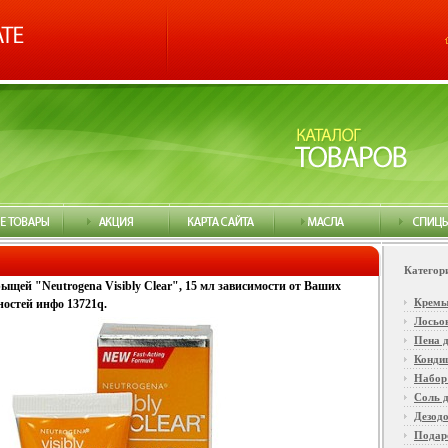
Категор
ыщей "Neutrogena Visibly Clear", 15 мл зависимости от Ваших
Крем
остей инфо 13721q.
Лосьо
Пена д
Конди
Набор
Соль 
Дезод
Подар