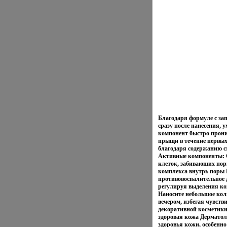
Благодаря формуле с зап
сразу после нанесения,
компонент быстро прон
прыщи в течение первых 
благодаря содержанию см
Активные компоненты: 
клеток, забивающих по
комплекса внутрь поры 
противовоспалительное 
регулируя выделения ко
Наносите небольшое кол
вечером, избегая чувств
декоративной косметики 
здоровая кожа Дерматол
здоровья кожи, особенно