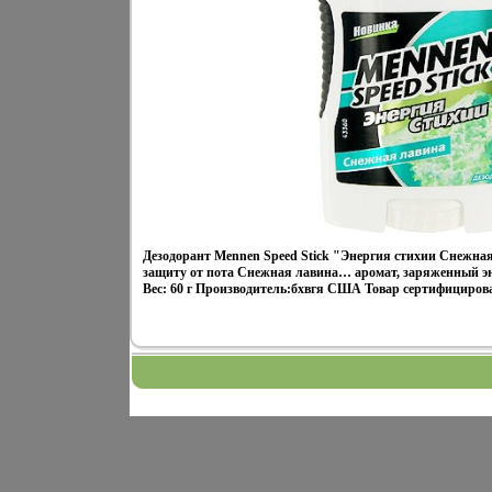
Дезодорант Mennen Speed Stick "Энергия стихии Снежна
защиту от пота Снежная лавина… аромат, заряженный э
Вес: 60 г Производитель:бхвгя США Товар сертифициров