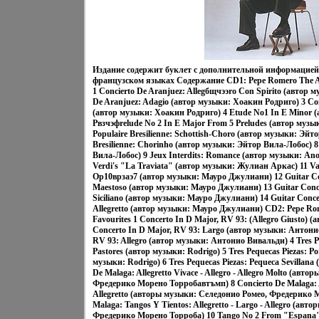
Издание содержит буклет с дополнительной информацией
французском языках Содержание CD1: Pepe Romero The Art
1 Concierto De Aranjuez: Allegбщчээro Con Spirito (автор 
De Aranjuez: Adagio (автор музыки: Хоакин Родриго) 3 Conc
(автор музыки: Хоакин Родриго) 4 Etude No1 In E Minor 
Pвзчэфrelude No 2 In E Major From 5 Preludes (автор музы
Populaire Bresilienne: Schottish-Choro (автор музыки: Эйто
Bresilienne: Chorinho (автор музыки: Эйтор Вила-Лобос) 
Вила-Лобос) 9 Jeux Interdits: Romance (автор музыки: An
Verdi's "La Traviata" (автор музыки: Жулиан Аркас) 11 Va
Op10врзаэ7 (автор музыки: Мауро Джулиани) 12 Guitar Con
Maestoso (автор музыки: Мауро Джулиани) 13 Guitar Conce
Siciliano (автор музыки: Мауро Джулиани) 14 Guitar Concer
Allegretto (автор музыки: Мауро Джулиани) CD2: Pepe Rom
Favourites 1 Concerto In D Major, RV 93: (Allegro Giusto)
Concerto In D Major, RV 93: Largo (автор музыки: Антони
RV 93: Allegro (автор музыки: Антонио Вивальди) 4 Tres Pe
Pastores (автор музыки: Rodrigo) 5 Tres Pequeсas Piezas: P
музыки: Rodrigo) 6 Tres Pequeсas Piezas: Pequeсa Sevillana
De Malaga: Allegretto Vivace - Allegro - Allegro Molto (авт
Фредерико Морено Торробавтъмп) 8 Concierto De Malaga: And
Allegretto (авторы музыки: Селедонио Ромео, Фредерико М
Malaga: Tangos Y Tientos: Allegretto - Largo - Allegro (ав
Фредерико Морено Торроба) 10 Tango No 2 From "Espana"