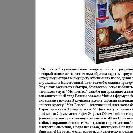
"Men Perfect" - ухаживающий тонирующий гель, разрабо
который позволяет естественным образом скрыть первую 
исходному натуральному цвету бхбсиВаших волос, делая
окружающих Естественный цвет волос без седины продерж
Результат достигается быстро, безопасно и легко избавить
чем поход в душ "Men Perfect" свдойм натуральным жень
дополнительный уход Вашим волосам Мягкая формула бе
окрашивает волосы В комплект входит удобный апплика
нанести краску "Men Perfect" - естественный цвет волос бе
Характеристики: Номер краски: 50 Цвет: натуральный 
стойкости: 2 (смывается через 24 раза) Объем тюбика с 
флакона впгипс проявляющей эмульсией: 40 мл Производ
тюбик с окрашивающим гелем, 1 флакон с проявляющей э
быстрого нанесения, 1 пара перчаток, инструкция по п
Внимание! Продукт может вызвать аллергическую реакци