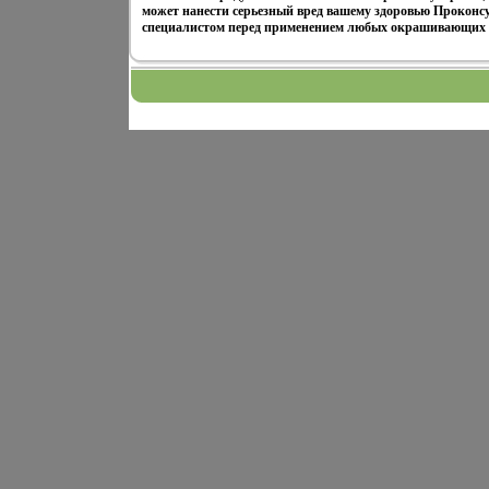
может нанести серьезный вред вашему здоровью Проконсу
специалистом перед применением любых окрашивающих с