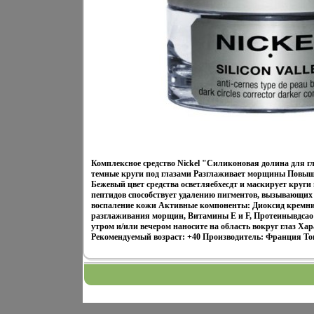
Комплексное средство Nickel "Силиконовая долина для г
темные круги под глазами Разглаживает морщины Повыша
Бежевый цвет средства осветляебхесдт и маскирует круг
пептидов способствует удалению пигментов, вызывающих 
воспаление кожи Активные компоненты: Диоксид кремния
разглаживания морщин, Витамины E и F, Протеинывдса
утром и/или вечером наносите на область вокруг глаз Ха
Рекомендуемый возраст: +40 Производитель: Франция То