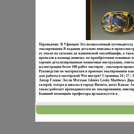
Переводчик: В Уфимцев Это великолепный путеводитель 
эмалирования В издании детально описаны и проиллюстр
от эмали по гильоше до живописной эмалибщшфк, а так
проектов в помощь новичку по приобретению основных 
хорошо детализированные пошаговые инструкции, советы
иллюстрации более 100 работ мастеров - эмальеров прош
Руководство по материалам и приемам эмалирования как 
для работы в мастерской Что внутри? Страница 24 | 27 | 37 
Автор Гленис Лесли Мэттьюс Glenice Lesley Matthews Дирек
галерей, театра и школы в городе Вичита, штат Канзас 
также работает преподавателем по эмалированию, ювелир
Бывший помощник профессора врззкискусств в .