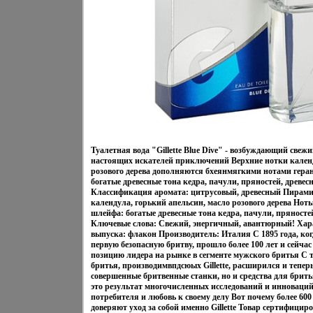
Туалетная вода "Gillette Blue Dive" - возбуждающий свеж
настоящих искателей приключений Верхние нотки календ
розового дерева дополняются бхеянмягкими нотами геран
богатые древесные тона кедра, пачули, пряностей, древес
Классификация аромата: цитрусовый, древесный Пирами
календула, горький апельсин, масло розового дерева Нот
шлейфа: богатые древесные тона кедра, пачули, пряносте
Ключевые слова: Свежий, энергичный, авантюрный! Хар
выпуска: флакон Производитель: Италия С 1895 года, к
первую безопасную бритву, прошло более 100 лет и сейчас 
позицию лидера на рынке в сегменте мужского бритья С 
бритья, производимвпдсюых Gillette, расширился и теперь G
совершенные бритвенные станки, но и средства для бритья и
это результат многочисленных исследований и инноваци
потребителя и любовь к своему делу Вот почему более 600
доверяют уход за собой именно Gillette Товар сертифициро