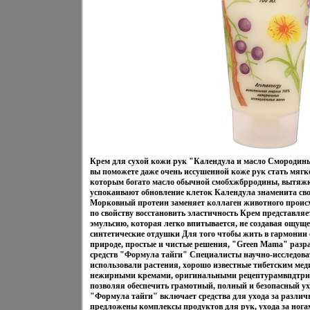
Крем для сухой кожи рук "Календула и масло Смородины
вы поможете даже очень иссушенной коже рук стать мягк
которым богато масло обычной смобхжбрродины, вытяжк
успокаивают обновление клеток Календула знаменита с
Морковный протеин заменяет коллаген животного происх
по свойству восстановить эластичность Крем представляе
эмульсию, которая легко впитывается, не создавая ощущ
синтетические отдушки Для того чтобы жить в гармонии с
природе, простые и чистые решения, "Green Mama" разр
средств "Формула тайги" Специалисты научно-исследова
использовали растения, хорошо известные тибетским мед
нежирными кремами, оригинальными рецептурамвпдтри,
позволяя обеспечить грамотный, полный и безопасный у
"Формула тайги" включает средства для ухода за разли
предложены комплексы продуктов для рук, ухода за ногам