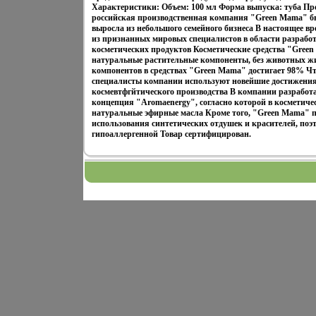
Характеристики: Объем: 100 мл Форма выпуска: туба Пр
российская производственная компания "Green Mama" был
выросла из небольшого семейного бизнеса В настоящее в
из признанных мировых специалистов в области разрабо
косметических продуктов Косметические средства "Gree
натуральные растительные компоненты, без животных 
компонентов в средствах "Green Mama" достигает 98% Чт
специалисты компании используют новейшие достижения
космевтфгйтического производства В компании разработа
концепция "Aromaenergy", согласно которой в косметич
натуральные эфирные масла Кроме того, "Green Mama" п
использования синтетических отдушек и красителей, по
гипоаллергенной Товар сертифицирован.