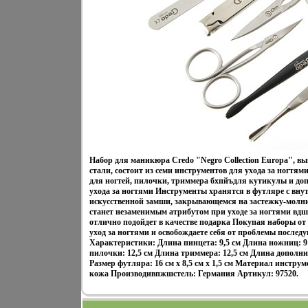
Набор для маникюра Credo "Negro Collection Europa", 
стали, состоит из семи инструментов для ухода за ногтям
для ногтей, пилочки, триммера бхпйъдля кутикулы и до
ухода за ногтями Инструменты хранятся в футляре с вн
искусственной замши, закрывающемся на застежку-молни
станет незаменимым атрибутом при уходе за ногтями вдш
отлично подойдет в качестве подарка Покупая наборы от
уход за ногтями и освобождаете себя от проблемы после
Характеристики: Длина пинцета: 9,5 см Длина ножниц: 9
пилочки: 12,5 см Длина триммера: 12,5 см Длина дополни
Размер футляра: 16 см х 8,5 см х 1,5 см Материал инстру
кожа Производивпжшстель: Германия Артикул: 97520.