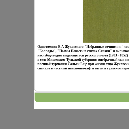
Однотомник В А Жуковского "Избранные сочинения" сост
"Баллады", "Поэмы Повести в стихах Сказки" и включае
наслебщчводия выдающегося русского поэта (1783 - 1852
в селе Мишенское Тульской губернии; внебрачный сын ме
пленной турчанки Сальхи Еще при жизни отца Жуковский
сначала в частный пансионвзчлф, а затем в тульское наро