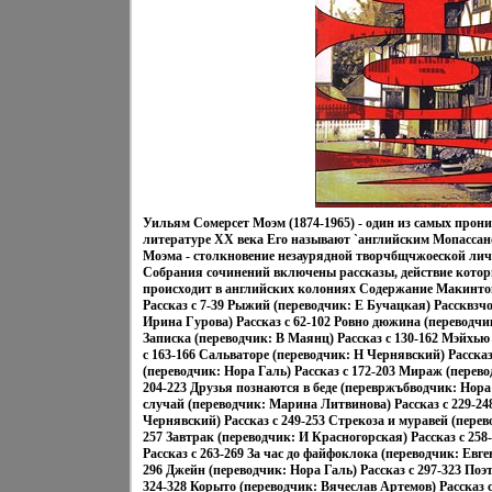
Уильям Сомерсет Моэм (1874-1965) - один из самых прон
литературе XX века Его называют `английским Мопассан
Моэма - столкновение незаурядной творчбщчжоеской лич
Собрания сочинений включены рассказы, действие котор
происходит в английских колониях Содержание Макинто
Рассказ c 7-39 Рыжий (переводчик: Е Бучацкая) Рассквзчо
Ирина Гурова) Рассказ c 62-102 Ровно дюжина (переводчи
Записка (переводчик: В Маянц) Рассказ c 130-162 Мэйхью
c 163-166 Сальваторе (переводчик: Н Чернявский) Расска
(переводчик: Нора Галь) Рассказ c 172-203 Мираж (перев
204-223 Друзья познаются в беде (перевржъбводчик: Нора
случай (переводчик: Марина Литвинова) Рассказ c 229-24
Чернявский) Рассказ c 249-253 Стрекоза и муравей (перев
257 Завтрак (переводчик: И Красногорская) Рассказ c 258
Рассказ c 263-269 За час до файфоклока (переводчик: Евг
296 Джейн (переводчик: Нора Галь) Рассказ c 297-323 Поэт
324-328 Корыто (переводчик: Вячеслав Артемов) Рассказ 