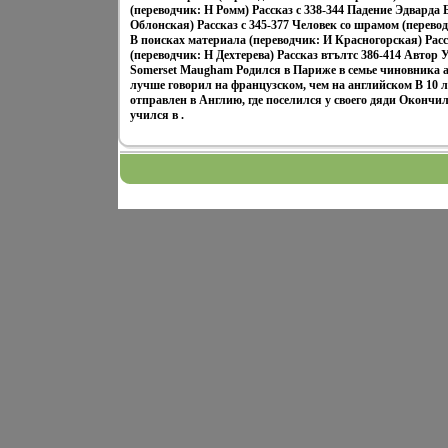
(переводчик: Н Ромм) Рассказ c 338-344 Падение Эдварда 
Облонская) Рассказ c 345-377 Человек со шрамом (перевод
В поисках материала (переводчик: И Красногорская) Расс
(переводчик: Н Дехтерева) Рассказ втълтc 386-414 Автор
Somerset Maugham Родился в Париже в семье чиновника а
лучше говорил на французском, чем на английском В 10 л
отправлен в Англию, где поселился у своего дяди Окончи
учился в .