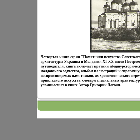
Четвертая книга серии "Памятники искусства Советског
архитектуры Украины и Молдавии XI-XX веков Построен
путеводителя, книга включает краткий ибщшурсторическ
молдавского зодчества, альбом иллюстраций и справочну
воспроизводимых памятников, их хронологического переч
прикладного искусства, словаря специальных архитекту
упоминаемых в книге Автор Григорий Логвин.