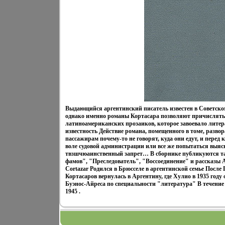
Выдающийся аргентинский писатель известен в Советском
однако именно романы Кортасара позволяют причислять 
латиноамериканских прозаиков, которое завоевало лит
известность Действие романа, помещенного в томе, развор
пассажирам почему-то не говорят, куда они едут, и перед
воле судовой администрации или все же попытаться выяс
твзшчюаинственный запрет… В сборнике публикуются т
фамов", "Преследователь", "Воссоединение" и рассказы 
Cortazar Родился в Брюсселе в аргентинской семье После
Кортасаров вернулась в Аргентину, где Хулио в 1935 год
Буэнос-Айреса по специальности "литература" В течение 
1945 .