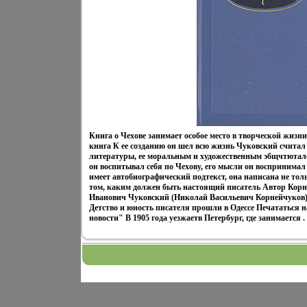
Книга о Чехове занимает особое место в творческой жизн
книга К ее созданию он шел всю жизнь Чуковский считал
литературы, ее моральным и художественным эбщчтютало
он воспитывал себя по Чехову, его мысли он воспринимал
имеет автобиографический подтекст, она написана не толь
том, каким должен быть настоящий писатель Автор Кор
Иванович Чуковский (Николай Васильевич Корнейчуков) р
Детство и юность писателя прошли в Одессе Печататься на
новости" В 1905 года уезжаетв Петербург, где занимается .