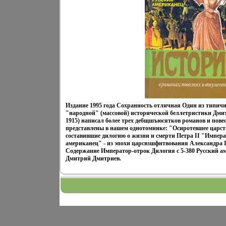
Издание 1995 года Сохранность отличная Один из типич
"народной" (массовой) исторической беллетристики Дми
1915) написал более трех дебщшъюсятков романов и пове
представлены в нашем однотомнике: "Осиротевшее царст
составившие дилогию о жизни и смерти Петра II "Импера
американец" - из эпохи царсвзшфнтвования Александра 
Содержание Император-отрок Дилогия c 5-380 Русский ам
Дмитрий Дмитриев.