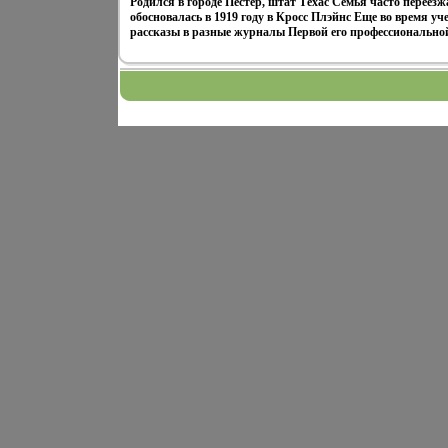
Родился в городе Пестер, штат Техас Семья часто переезжа
обосновалась в 1919 году в Кросс Плэйнс Еще во время у
рассказы в разные журналы Первой его профессиональной