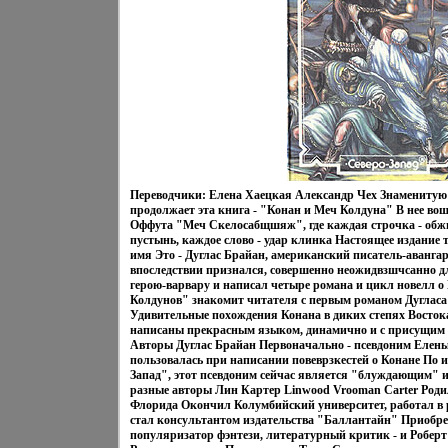
Переводчики: Елена Хаецкая Александр Чех Знаменитую 
продолжает эта книга - "Конан и Меч Колдуна" В нее во
Оффута "Меч Скелосабщшяж", где каждая строчка - об
пустынь, каждое слово - удар клинка Настоящее издание 
имя Это - Дуглас Брайан, американский писатель-авангар
впоследствии признался, совершенно неожидвзшчсанно дл
герою-варвару и написал четыре романа и цикл новелл о
Колдунов" знакомит читателя с первым романом Дугласа
Удивительные похождения Конана в диких степях Востока
написаны прекрасным языком, динамично и с присущи
Авторы Дуглас Брайан Первоначально - псевдоним Елены
пользовалась при написании повеврзкестей о Конане По 
Запад", этот псевдоним сейчас является "блуждающим" и
разные авторы Лин Картер Linwood Vrooman Carter Родил
Флорида Окончил Колумбийский университет, работал в р
стал консультантом издательства "Баллантайн" Приобрел
популяризатор фэнтези, литературный критик - и Роберт