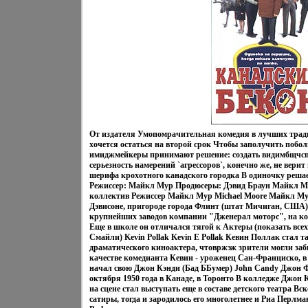
От издателя Умопомрачительная комедия в лучших тра
хочется остаться на второй срок Чтобы заполучить побол
имиджмейкеры принимают решение: создать видимбщчсп
серьезность намерений `агрессоров`, конечно же, не вери
шерифа крохотного канадского городка В одиночку решае
Режиссер: Майкл Мур Продюсеры: Дэвид Браун Майкл М
коллектив Режиссер Майкл Мур Michael Moore Майкл Мур
Дэвисоне, пригороде города Флинт (штат Мичиган, США), 
крупнейших заводов компании "Дженерал моторс", на ко
Еще в школе он отличался тягой к Актеры (показать все
Смайли) Kevin Pollak Kevin E Pollak Кевин Поллак стал т
драматического киноактера, чтовржэж зрители могли забы
качестве комедианта Кевин - уроженец Сан-Франциско, в
начал свою Джон Кэнди (Бад ББумер) John Candy Джон 
октября 1950 года в Канаде, в Торонто В колледже Джон 
на сцене стал выступать еще в составе детского театра Вс
сатиры, тогда и зародилось его многолетнее и Риа Перл