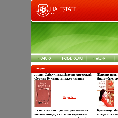
Товары
Лидия Сейфуллина Повести Авторский
Женские игры
сборник Букинистическое издание
Дистрибьютор:
Сохранность: Хорошая Издательство:
Русский Лице
Советская Россия, 1984 г Твердый
Характеристик
переплет, 320 стр Тираж: 400000 экз
92 мин , США 
Формат: 84x108/32 (~130х205 мм) инфо
Amritraj Produ
Подробно
10548z.
Художественн
В книгу вошли лучшие произведения
Красавица Ма
писательницы, в которых отражены
владелица изв